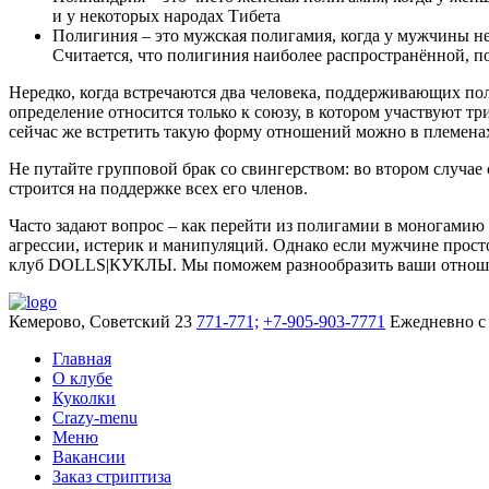
и у некоторых народах Тибета
Полигиния – это мужская полигамия, когда у мужчины не
Считается, что полигиния наиболее распространённой, п
Нередко, когда встречаются два человека, поддерживающих по
определение относится только к союзу, в котором участвуют тр
сейчас же встретить такую форму отношений можно в племенах
Не путайте групповой брак со свингерством: во втором случае
строится на поддержке всех его членов.
Часто задают вопрос – как перейти из полигамии в моногамию 
агрессии, истерик и манипуляций. Однако если мужчине просто
клуб DOLLS|КУКЛЫ. Мы поможем разнообразить ваши отношени
Кемерово, Советский 23
771-771;
+7-905-903-7771
Ежедневно с 
Главная
О клубе
Куколки
Crazy-menu
Меню
Вакансии
Заказ стриптиза