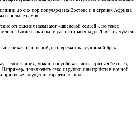
игинии до сих пор популярен на Востоке и в странах Африки.
ожно больше самок.
такие отношения называют «шведской семьей», но такое
аничено. Такие браки были распространены до 20 века у чукчей,
выстраивая отношений, в то время как групповой брак
му – единоличия, можно попробовать договориться без слез,
ть. Например, подключить секс-игрушки или прийти в ночной
 и приятные ощущения гарантированы!