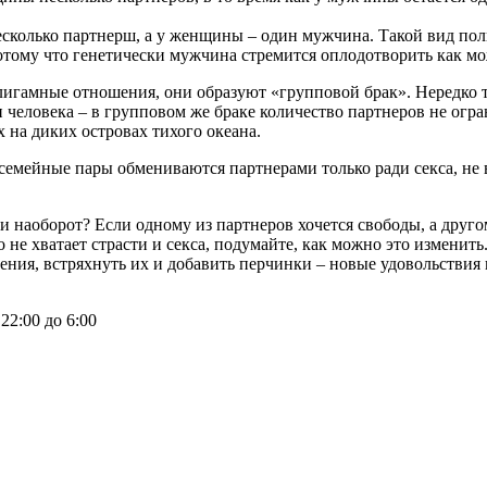
сколько партнерш, а у женщины – один мужчина. Такой вид пол
отому что генетически мужчина стремится оплодотворить как м
лигамные отношения, они образуют «групповой брак». Нередко 
и человека – в групповом же браке количество партнеров не огр
 на диких островах тихого океана.
 семейные пары обмениваются партнерами только ради секса, не 
и наоборот? Если одному из партнеров хочется свободы, а друго
 не хватает страсти и секса, подумайте, как можно это измени
я, встряхнуть их и добавить перчинки – новые удовольствия
22:00 до 6:00