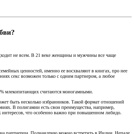
юбви?
дходит не всем. В 21 веке женщины и мужчины все чаще
емейных ценностей, именно ее восхваляют в книгах, про нее
ниях секс возможен только с одним партнером, а любое
ко 5% млекопитающих считаются моногамными.
ожет быть несколько избранников. Такой формат отношений
овиях. В полигамии есть свои преимущества, например,
их интересов, что особенно важно при повышенном либидо.
одна партнерша. Полиандрию можно встретить в Индии, Непале