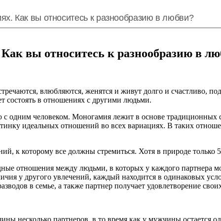
ях. Как вы относитесь к разнообразию в любви?
Как вы относитесь к разнообразию в л
речаются, влюбляются, женятся и живут долго и счастливо, по
т состоять в отношениях с другими людьми.
 с одним человеком. Моногамия лежит в основе традиционных с
тинку идеальных отношений во всех вариациях. В таких отноше
шений, к которому все должны стремиться. Хотя в природе толь
дные отношения между людьми, в которых у каждого партнера м
личия у другого увлечений, каждый находится в одинаковых усл
азводов в семье, а также партнер получает удовлетворение сво
щины несколько партнеров, в то время как у мужчины остается 