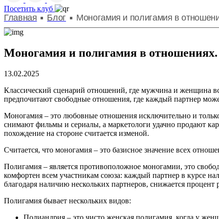
Посетить клуб
Главная
Блог
Моногамия и полигамия в отношени
Моногамия и полигамия в отношениях. 
13.02.2025
Классический сценарий отношений, где мужчина и женщина вст
предпочитают свободные отношения, где каждый партнер може
Моногамия – это любовные отношения исключительно и только
снимают фильмы и сериалы, а маркетологи удачно продают кар
похождение на стороне считается изменой.
Считается, что моногамия – это базисное значение всех отно
Полигамия – является противоположное моногамии, это свобо
комфортен всем участникам союза: каждый партнер в курсе на
благодаря наличию нескольких партнеров, снижается процент р
Полигамия бывает нескольких видов:
Полиандрия – это чисто женская полигамия, когда у жен